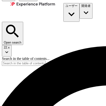
ユーザー
開発者​
Open search
22.x
Search in the table of contents...