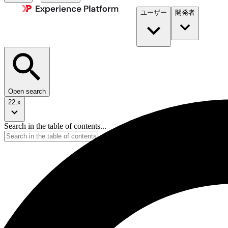
ユーザー
開発者​
Open search
22.x
Search in the table of contents...