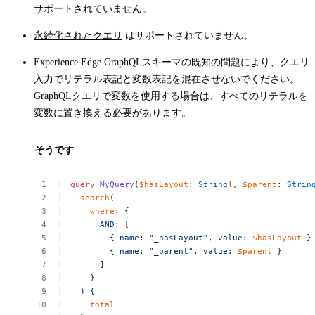
サポートされていません。
永続化されたクエリ
はサポートされていません。
Experience Edge GraphQLスキーマの既知の問題により、クエリ
入力でリテラル表記と変数表記を混在させないでください。
GraphQLクエリで変数を使用する場合は、すべてのリテラルを
変数に置き換える必要があります。
そうです
query
MyQuery
(
$hasLayout
:
String
!
,
$parent
:
Strin
search
(
where
:
{
AND
:
[
{
name
:
"_hasLayout"
,
value
:
$hasLayout
}
{
name
:
"_parent"
,
value
:
$parent
}
]
}
)
{
total