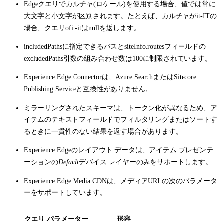
Edgeクエリでカルチャ(ロケール)を使用する場合、値では常に
大文字と小文字が区別されます。たとえば、カルチャが
it-IT
の
場合、クエリof
it-it
はnullを返します。
includedPaths
に指定できるパスと
siteInfo.routes
フィールドの
excludedPaths
引数の組み合わせ数は100に制限されています。
Experience Edge Connectorは、Azure SearchまたはSitecore
Publishing Serviceと互換性がありません。
ミラーリングされたスキーマは、トークン化が異なるため、ア
イテムのテキストフィールドでフィルタリングまたはソートす
るときに一貫性のない結果を返す場合があります。
Experience Edgeのレイアウト データは、アイテム プレゼンテ
ーションの
Default
デバイス レイヤーのみをサポートします。
Experience Edge Media CDNは、メディアURLの次のパラメータ
ーをサポートしています。
クエリ パラメーター
形容