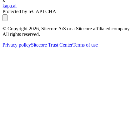
k
kapa.ai
Protected by reCAPTCHA
© Copyright
2026
, Sitecore A/S or a Sitecore affiliated company.
All rights reserved.
Privacy policy
Sitecore Trust Center
Terms of use