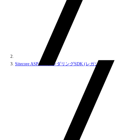
Sitecore ASP.NETレンダリングSDK (レガシー)