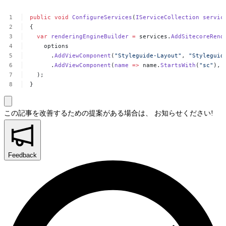
public
void
ConfigureServices
(
IServiceCollection
servic
{
var
renderingEngineBuilder
=
services.
AddSitecoreRend
options
.
AddViewComponent
(
"Styleguide-Layout"
,
"Styleguid
.
AddViewComponent
(
name
=>
name.
StartsWith
(
"sc"
),
);
}
この記事を改善するための提案がある場合は、
お知らせください!
Feedback