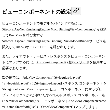
ビューコンポーネントの設定
ビューコンポーネントでモデルをバインドするには、
Sitecore.AspNet.RenderingEngine.Mvc, BindingViewComponent
から継承
して
BindView
を呼び出すか、
Sitecore.AspNet.RenderingEngine.Binding.IViewModelBinder
サービスを
挿入して
Bind
のオーバーロードを呼び出します。
また、レイアウト・サービス・レスポンスをビュー・コンポーネン
トにマップするには、
AddViewComponent()
拡張メソッド
を使用する
必要があります。
次の例では、
AddViewComponent("Styleguide-Layout",
"StyleguideLayout")
は
Styleguide-Layout
レスポンス コンポーネントを
StyleguideLayoutViewComponent
ビュー コンポーネントにマップし、
プレフィックスが
sc
が付いたすべてのレスポンス コンポーネントを
OtherViewComponent
ビュー コンポーネント
AddViewComponent(name
=> name.StartsWith("sc"), "OtherViewComponent")
マップします。