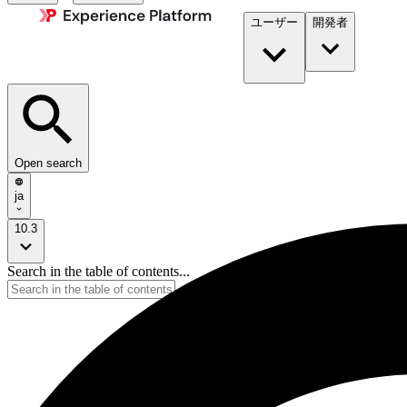
ユーザー
開発者​
Open search
ja
10.3
Search in the table of contents...