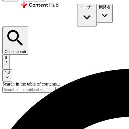
ユーザー
開発者​
Open search
ja
4.0
Search in the table of contents...