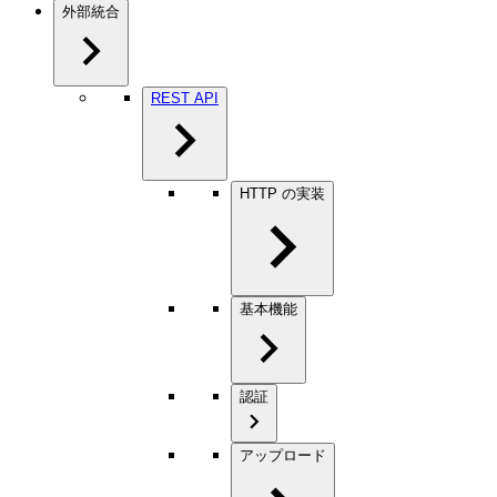
外部統合
REST API
HTTP の実装
基本機能
認証
アップロード