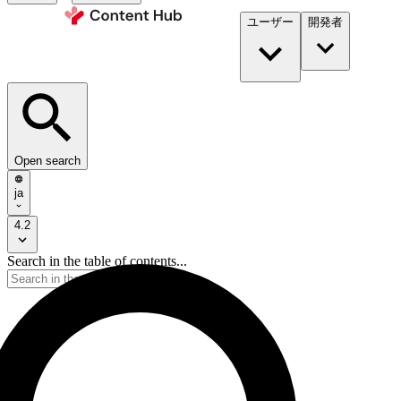
ユーザー
開発者​
Open search
ja
4.2
Search in the table of contents...