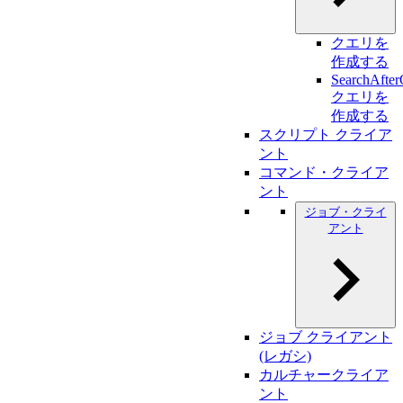
クエリを
作成する
SearchAfter
クエリを
作成する
スクリプト クライア
ント
コマンド・クライア
ント
ジョブ・クライ
アント
ジョブ クライアント
(レガシ)
カルチャークライア
ント