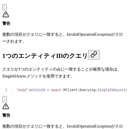
警告
複数の項目がクエリに一致すると、
InvalidOperationException
がスロ
ーされます。
1つのエンティティIDのクエリ
クエリが1つのエンティティのみに一致することが確実な場合は、
SingleIdAsync
メソッドを使用できます。
long
?
entityId
=
await
MClient.Querying.
SingleIdAsync
(q
警告
複数の項目がクエリに一致すると、
InvalidOperationException
がスロ