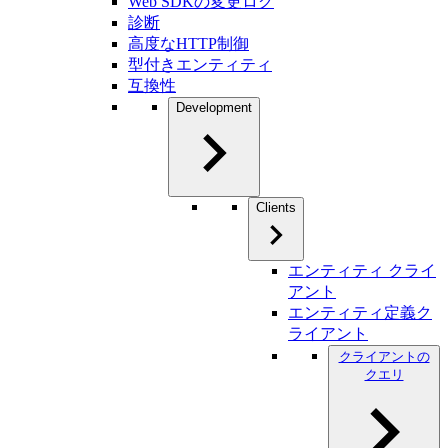
Web SDKの変更ログ
診断
高度なHTTP制御
型付きエンティティ
互換性
Development
Clients
エンティティ クライ
アント
エンティティ定義ク
ライアント
クライアントの
クエリ