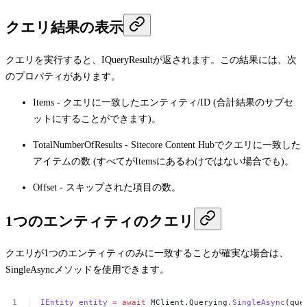
クエリ結果の表示
クエリを実行すると、
IQueryResult
が返されます。この結果には、次
のプロパティがあります。
Items
- クエリに一致したエンティティ/ID (合計結果のサブセ
ットにすることができます)。
TotalNumberOfResults
- Sitecore Content Hubでクエリに一致した
アイテムの数 (すべてが
Items
にあるわけではない場合でも)。
Offset
- スキップされた項目の数。
1つのエンティティのクエリ
クエリが1つのエンティティのみに一致することが確実な場合は、
SingleAsync
メソッドを使用できます。
IEntity
entity
=
await
MClient.Querying.
SingleAsync
(que