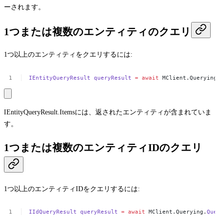
ーされます。
1つまたは複数のエンティティのクエリ
1つ以上のエンティティをクエリするには:
IEntityQueryResult
queryResult
=
await
MClient.Querying
IEntityQueryResult.Items
には、返されたエンティティが含まれていま
す。
1つまたは複数のエンティティIDのクエリ
1つ以上のエンティティIDをクエリするには:
IIdQueryResult
queryResult
=
await
MClient.Querying.
Que