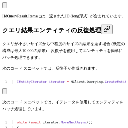
IIdQueryResult.Items
には、返されたID (
long
形式) が含まれています。
クエリ結果エンティティの反復処理
クエリが小さいサイズから中程度のサイズの結果を返す場合 (既定の
構成は最大10.000の結果)、反復子を使用してエンティティを簡単に
バッチ処理できます。
次のコード スニペットでは、反復子が作成されます。
IEntityIterator
iterator
=
MClient.Querying.
CreateEntit
次のコード スニペットでは、イテレータを使用してエンティティを
バッチ処理しています。
while
(
await
iterator.
MoveNextAsync
())
{