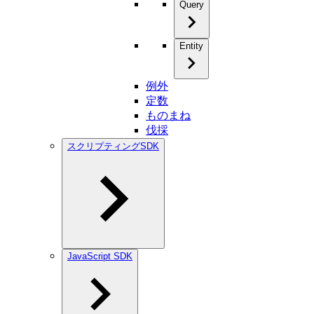
Query
Entity
例外
定数
ものまね
伐採
スクリプティングSDK
JavaScript SDK