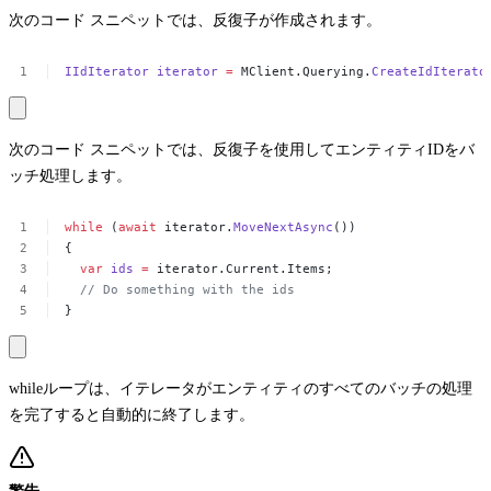
次のコード スニペットでは、反復子が作成されます。
IIdIterator
iterator
=
MClient.Querying.
CreateIdIterato
次のコード スニペットでは、反復子を使用してエンティティIDをバ
ッチ処理します。
while
(
await
iterator.
MoveNextAsync
())
{
var
ids
=
iterator.Current.Items;
//
Do
something
with
the
ids
}
while
ループは、イテレータがエンティティのすべてのバッチの処理
を完了すると自動的に終了します。