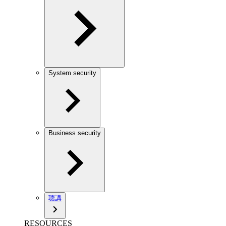
System security
Business security
聴講
RESOURCES