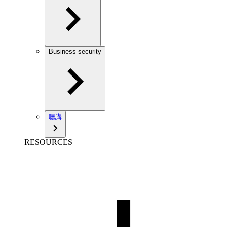
Business security
聴講
RESOURCES