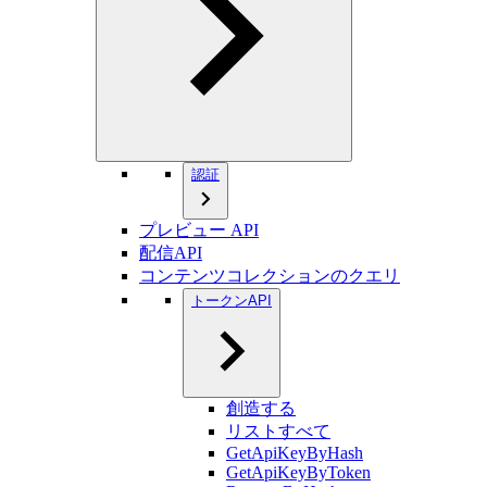
認証
プレビュー API
配信API
コンテンツコレクションのクエリ
トークンAPI
創造する
リストすべて
GetApiKeyByHash
GetApiKeyByToken