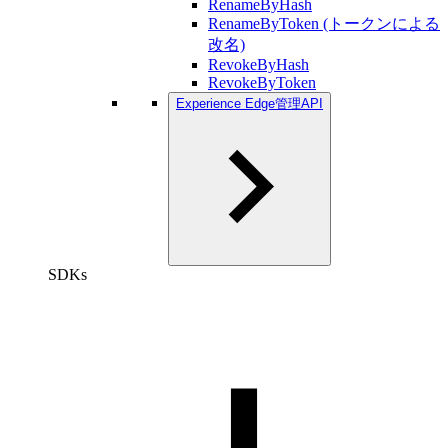
RenameByHash
RenameByToken (トークンによる
改名)
RevokeByHash
RevokeByToken
Experience Edge管理API
SDKs