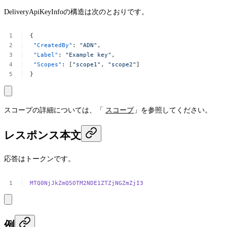
DeliveryApiKeyInfo
の構造は次のとおりです。
{
"CreatedBy"
:
"ADN"
,
"Label"
:
"Example
key"
,
"Scopes"
:
[
"scope1"
,
"scope2"
]
}
スコープの詳細については、「
スコープ
」を参照してください。
レスポンス本文
応答はトークンです。
MTQ0NjJkZmQ5OTM2NDE1ZTZjNGZmZjI3
例