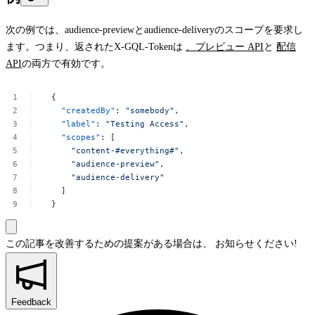
次の例では、
audience-preview
と
audience-delivery
のスコープを要求し
ます。つまり、返された
X-GQL-Token
は
、プレビュー API
と
配信
API
の両方で有効です。
{
"createdBy"
:
"somebody"
,
"label"
:
"Testing
Access"
,
"scopes"
:
[
"content-#everything#"
,
"audience-preview"
,
"audience-delivery"
]
}
この記事を改善するための提案がある場合は、
お知らせください!
Feedback