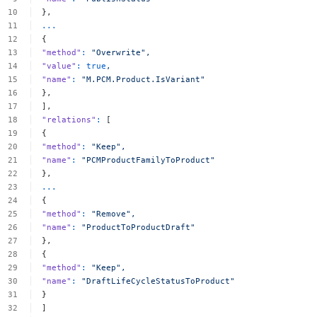
},
...
{
"method"
:
"Overwrite",
"value"
:
true
,
"name"
:
"M.PCM.Product.IsVariant"
},
],
"relations"
:
[
{
"method"
:
"Keep",
"name"
:
"PCMProductFamilyToProduct"
},
...
{
"method"
:
"Remove",
"name"
:
"ProductToProductDraft"
},
{
"method"
:
"Keep",
"name"
:
"DraftLifeCycleStatusToProduct"
}
]