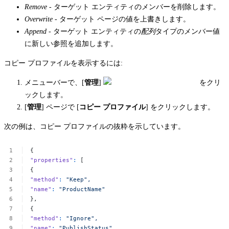
Remove -
ターゲット エンティティのメンバーを削除します。
Overwrite -
ターゲット ページの値を上書きします。
Append -
ターゲット エンティティの
配列
タイプのメンバー値
に新しい参照を追加します。
コピー プロファイルを表示するには:
メニューバーで、[
管理
]
をクリ
ックします。
[
管理
] ページで [
コピー プロファイル
] をクリックします。
次の例は、コピー プロファイルの抜粋を示しています。
{
"properties"
:
[
{
"method"
:
"Keep",
"name"
:
"ProductName"
},
{
"method"
:
"Ignore",
"name"
:
"PublishStatus"