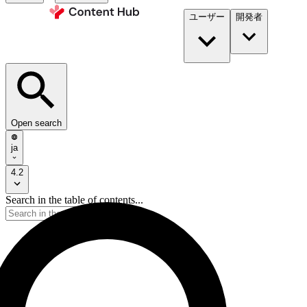
ユーザー
開発者​
Open search
ja
4.2
Search in the table of contents...