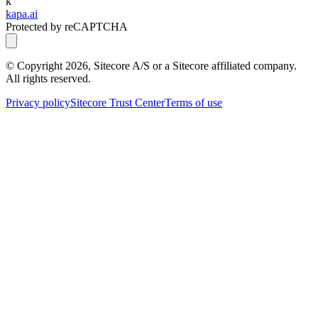
k
kapa.ai
Protected by reCAPTCHA
© Copyright
2026
, Sitecore A/S or a Sitecore affiliated company.
All rights reserved.
Privacy policy
Sitecore Trust Center
Terms of use