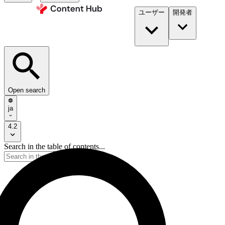
ユーザー
開発者​
Open search
ja
4.2
Search in the table of contents...