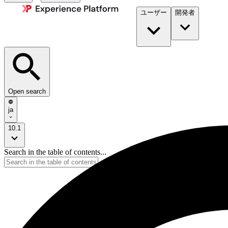
ユーザー
開発者​
Open search
ja
10.1
Search in the table of contents...