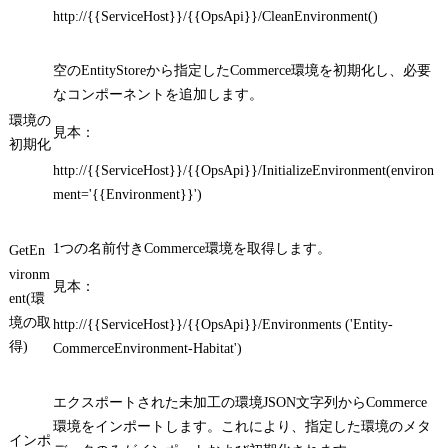
http://{{ServiceHost}}/{{OpsApi}}/CleanEnvironment()
空のEntityStoreから指定したCommerce環境を初期化し、必要
なコンポーネントを追加します。
環境の
見本：
初期化
http://{{ServiceHost}}/{{OpsApi}}/InitializeEnvironment(environ
ment='{{Environment}}')
1つの名前付きCommerce環境を取得します。
GetEn
vironm
見本：
ent(環
境の取
http://{{ServiceHost}}/{{OpsApi}}/Environments ('Entity-
得)
Comm
erceEnvironment-Habitat')
エクスポートされた未加工の環境JSON文字列からCommerce
環境をインポートします。これにより、指定した環境のメタ
インポ