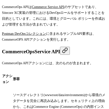
CommerceOps APIは
Commerce Service API
のサブセットであり、
Sitecore XC実装の管理におけるDevOpsロールをサポートすることを
目的としています。これには、環境とグローバル ポリシーを作成お
よび管理する方法が含まれています。
Postman DevOpsコレクション
に含まれるサンプルAPI要求は、
CommerceOPS APIアクションを実行します。
CommerceOpsService API
CommerceOps APIアクションには、次のものが含まれます。
アクシ
形容
ョン
ソースディレクトリ(wwwroot/data/environments)から環境のメ
タデータを完全に再読み込みします。セキュリティ上の理由
から、これはCommerce Engine (CommerceOps) の内部インス