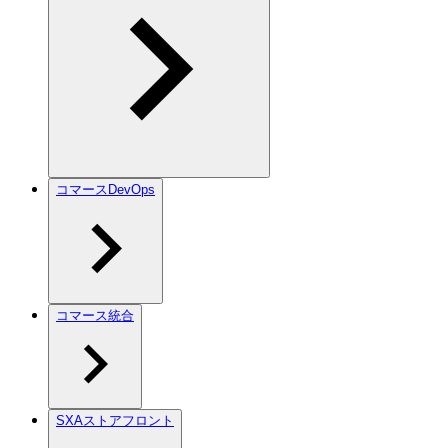
コマースDevOps
コマース統合
SXAストアフロント