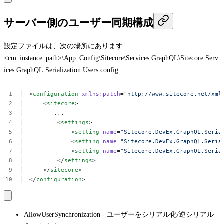
サーバー側のユーザー同期構成
設定ファイルは、次の場所にあります
<cm_instance_path>\App_Config\Sitecore\Services.GraphQL\Sitecore.Serv
ices.GraphQL.Serialization.Users.config
<
configuration
xmlns:patch
=
"http://www.sitecore.net/xml
 <
sitecore
>
...
 <
settings
>
 <
setting
name
=
"Sitecore.DevEx.GraphQL.Seria
<
setting
name
=
"Sitecore.DevEx.GraphQL.Seria
<
setting
name
=
"Sitecore.DevEx.GraphQL.Seria
 </
settings
>
 </
sitecore
>
</
configuration
>
AllowUserSynchronization
- ユーザーをシリアル化/逆シリアル