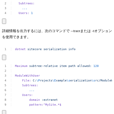
Subtrees:
...
Users:
1
詳細情報を出力するには、次のコマンドで
--trace
または
-t
オプション
を使用できます。
dotnet
sitecore
serialization
info
Maximum
subtree-relative
item
path
allowed:
120
ModuleWithUser
File:
C:
\P
rojects
\E
xample
\s
erialization
\s
rc/ModuleW
Subtrees:
...
Users:
domain
:extranet
pattern:^MySite.*$