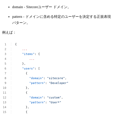
domain
- Sitecoreユーザー ドメイン。
pattern
- ドメインに含める特定のユーザーを決定する正規表現
パターン。
例えば：
{
 ...
 "items"
:
{
 ...
 },
 "users"
:
[
 {
 "domain"
:
"sitecore"
,
 "pattern"
:
"Developer"
 },
 {
 "domain"
:
"custom"
,
 "pattern"
:
"User*"
 },
 {