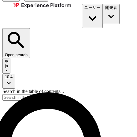
ユーザー
開発者​
Open search
ja
10.4
Search in the table of contents...