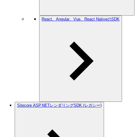
React、Angular、Vue、React NativeのSDK
Sitecore ASP.NETレンダリングSDK (レガシー)