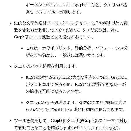
ポーネントの
mycomponent.graphql.ts
など、クエリのみを
含む
.ts
ファイルに分割します。
動的な文字列連結クエリ (クエリ テキストにGraphQL以外の変
数を含む) は使用しないでください。クエリ変数は、常に
GraphQLクエリ変数である必要があります。
これは、ホワイトリスト、静的分析、パフォーマンス分
析を打ち負かし、一般的には悪い考えです。
クエリのバッチ処理を利用します。
RESTに対するGraphQLの大きな利点の1つは、GraphQL
がプロトコルであるため、RESTでは実行できない一部
の操作が可能になることです。
クエリのバッチ処理により、複数のクエリ (短時間内に
行われた) を1つのHTTP要求に自動的に結合できます。
ツールを使用して、GraphQLクエリがGraphQLスキーマに対し
て有効であることを確認します(
eslint-plugin-graphql
など)。