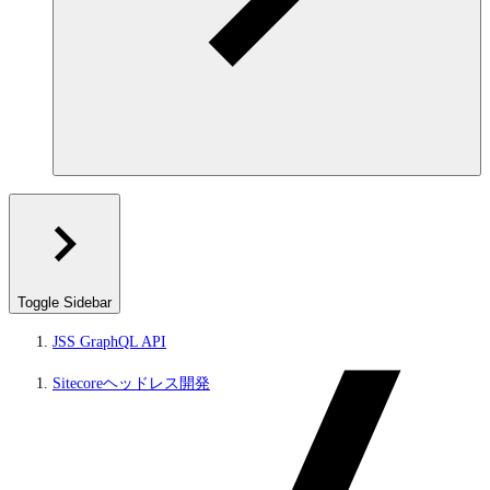
Toggle Sidebar
JSS GraphQL API
Sitecoreヘッドレス開発