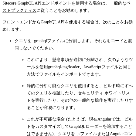
Sitecore GraphQL API
エンドポイントを使用する場合は、
一般的なベ
ストプラクティス
に従うことをお勧めします。
フロントエンドからGraphQL APIを使用する場合は、次のことをお勧
めします。
クエリを
.graphql
ファイルに分割します。それらをコードと混
同しないでください。
これにより、懸念事項が適切に分離され、次のようなツ
ールを使用
graphql-tag/loader
、JavaScriptファイルと同じ
方法でファイルをインポートできます。
静的に分析可能なクエリを使用すると、ビルド時にすべ
てのクエリを検証したり、セキュリティ ホワイトリス
トを実行したり、その他の一般的な操作を実行したりす
ることが容易になります。
これが不可能な場合 (たとえば、現在Angularでは、ビル
ドをカスタマイズしてGraphQLローダーを追加すること
はできません)、クエリを
.js
ファイルまたはAngularコン