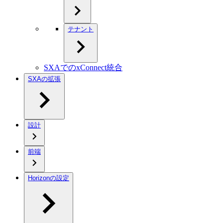
テナント
SXAでのxConnect統合
SXAの拡張
設計
前端
Horizonの設定