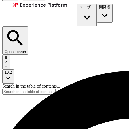
ユーザー
開発者​
Open search
ja
10.2
Search in the table of contents...