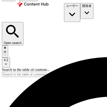
ユーザー
開発者​
Open search
ja
4.2
Search in the table of contents...