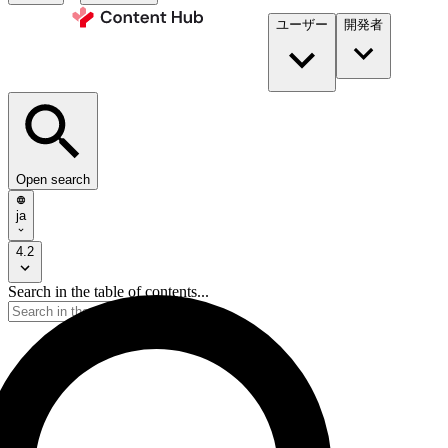
ユーザー
開発者​
Open search
ja
4.2
Search in the table of contents...