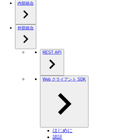
内部統合
外部統合
REST API
Web クライアント SDK
はじめに
認証