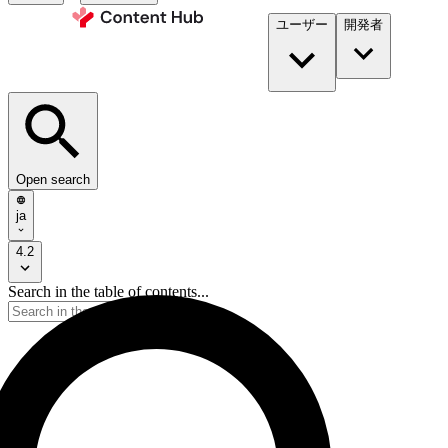
ユーザー
開発者​
Open search
ja
4.2
Search in the table of contents...