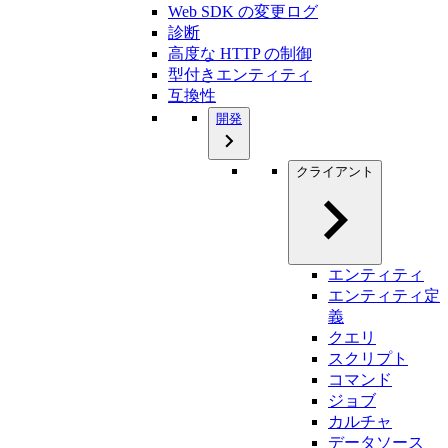
Web SDK の変更ログ
診断
高度な HTTP の制御
型付きエンティティ
互換性
開発
クライアント
エンティティ
エンティティ定
義
クエリ
スクリプト
コマンド
ジョブ
カルチャ
データソース