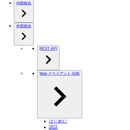
内部統合
外部統合
REST API
Web クライアント SDK
はじめに
認証