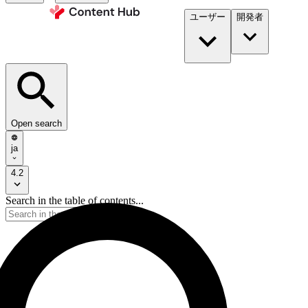
ユーザー
開発者​
Open search
ja
4.2
Search in the table of contents...