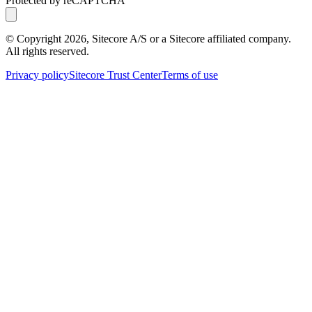
Protected by reCAPTCHA
© Copyright
2026
, Sitecore A/S or a Sitecore affiliated company.
All rights reserved.
Privacy policy
Sitecore Trust Center
Terms of use