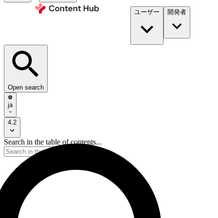
ユーザー
開発者​
Open search
ja
4.2
Search in the table of contents...