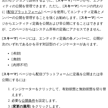
次のセクションで説明するように、[
スキーマ
] ページから、エンテ
ィティの公開を管理できます。ただし、[
スキーマ
] ページの代わり
に [
配信プラットフォーム
] ページを使用してエンティティ定義とメ
ンバーの公開を管理することを強くお勧めします。[
スキーマ
] ペー
ジからエンティティ定義を公開および非公開にすることはできます
が、このページからはシステム所有の定義にアクセスできません。
[
スキーマ
] ページには、エンティティ定義の各メンバーに、公開が
次のいずれであるかを示す対話型のインジケーターがあります。
[
有効
]
[
無効
]
[
利用不可
]
[
スキーマ
] ページから配信プラットフォームに定義を公開または非
公開にするには:
インジケーターをクリックして、有効状態と無効状態を切り替
えます。
必要な
公開条件
を設定します。
[
変更の適用
] をクリックします。