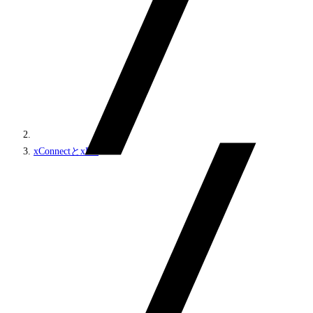
xConnectとxDB