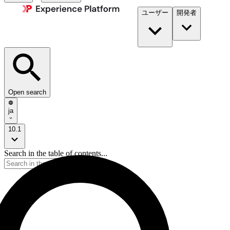
ユーザー
開発者​
Open search
ja
10.1
Search in the table of contents...