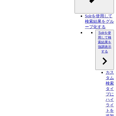
Solrを使用して
検索結果をグル
ープ化する
Solrを使
用して検
索結果を
強調表示
する
カス
タム
検索
タイ
プに
ハイ
ライ
トを
追加