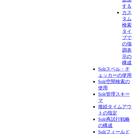
する
カス
タム
検索
タイ
プで
の強
調表
示の
構成
Solrスペル・チ
ェッカーの使用
Solr空間検索の
使用
Solr管理スキー
マ
接続タイムアウ
トの指定
Solr再試行戦略
の構成
Solrフィールド