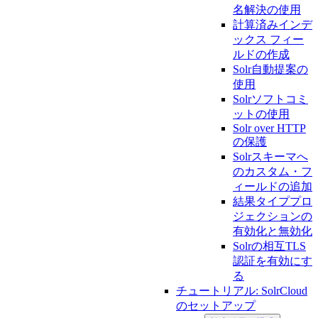
名解決の使用
計算済みインデ
ックス フィー
ルドの作成
Solr自動提案の
使用
Solrソフトコミ
ットの使用
Solr over HTTP
の保護
Solrスキーマへ
のカスタム・フ
ィールドの追加
結果タイププロ
ジェクションの
有効化と無効化
Solrの相互TLS
認証を有効にす
る
チュートリアル: SolrCloud
のセットアップ