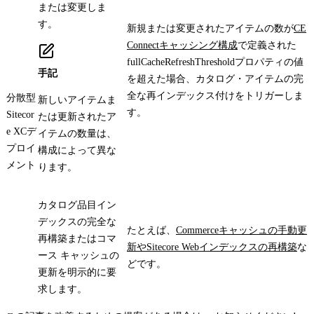
または変更しま
す。
新規または変更されたアイテムの数が
CE
Connectキャッシング構成
で定義された
fullCacheRefreshThreshold
プロパティの値
手記
を超えた場合、カタログ・アイテムの完
全な再インデックス付けをトリガーしま
分散型
新しいアイテムま
す。
Sitecor
たは更新されたア
e XCデ
イテムの数量は、
プロイ
構成によって異な
メント
ります。
カタログ品目イン
デックスの完全な
たとえば、
Commerceキャッシュの手動更
再構築またはコマ
新やSitecore Webインデックスの再構築
な
ース キャッシュの
どです。
更新を明示的に要
求します。