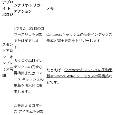
デプロ
シナリオ/トリガー
イ ト
メモ
アクション
ポロジ
1つまたは複数のコ
マース品目を追加
Commerceキャッシュの増分インデックス
または変更しま
作成と完全更新をトリガーします。
スタン
す。
ドアロ
ン、オ
カタログ品目イン
ンプレ
デックスの完全な
ミス展
たとえば、
Commerceキャッシュの手動更
再構築またはコマ
開
新やSitecore Webインデックスの再構築
な
ース キャッシュの
どです。
更新を明示的に要
求します。
20を超えるコマー
ス アイテムを追加