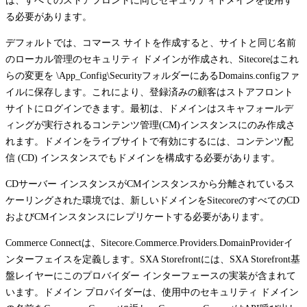
は、すべてのストアフロントに同じセキュリティドメインを使用す
る必要があります。
デフォルトでは、コマース サイトを作成すると、サイトと同じ名前
のローカル管理のセキュリティ ドメインが作成され、Sitecoreはこれ
らの変更を
\App_Config\Security
フォルダーにある
Domains.config
ファ
イルに保存します。これにより、登録済みの顧客はストアフロント
サイトにログインできます。最初は、ドメインはスキャフォールデ
ィングが実行されるコンテンツ管理(CM)インスタンスにのみ作成さ
れます。ドメインをライブサイトで有効にするには、コンテンツ配
信 (CD) インスタンスでもドメインを構成する必要があります。
CDサーバー インスタンスがCMインスタンスから分離されているス
ケーリングされた環境では、新しいドメインをSitecoreのすべてのCD
およびCMインスタンスにレプリケートする必要があります。
Commerce Connectは、
Sitecore.Commerce.Providers.DomainProvider
イ
ンターフェイスを定義します。SXA Storefrontには、SXA Storefront基
盤レイヤーにこのプロバイダー インターフェースの実装が含まれて
います。ドメイン プロバイダーは、使用中のセキュリティ ドメイン