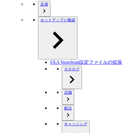
足場
セットアップと構成
SXA Storefront設定ファイルの拡張
カタログ
店舗
航法
キャッシング