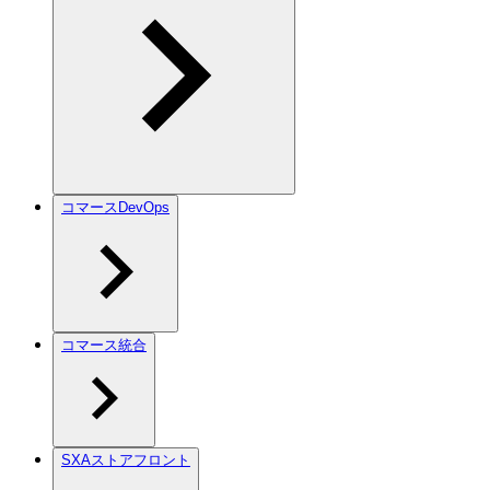
コマースDevOps
コマース統合
SXAストアフロント