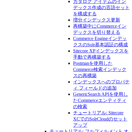
カタログ アイテムのイン
デックス作成の言語セット
を構成する
増分インデックス更新
再構築中にCommerceイン
デックスを切り替える
Commerce Engineインデッ
クスのSolr基本認証の構成
Sitecore XPインデックスを
手動で再構築する
Postmanを使用した
Commerce検索インデック
スの再構築
インデックスへのプロパテ
ィ フィールドの追加
GenericSearch APIを使用し
たCommerceエンティティ
の検索
チュートリアル: Sitecore
XCでのSolrCloudのセット
アップ
チュートリアル: フルフィルメント オ