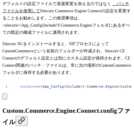
デフォルトの設定ファイルで直接変更を加えるのではなく
、パッチ
ファイルを使用して
Sitecore Commerce Engine Connectの設定を変更す
ることをお勧めします。この推奨事項は、
<sitecore>\App_Config\Include\Y.Commerce.Engine
フォルダにあるすべ
ての既定の構成ファイルに適用されます。
Sitecore XCをインストールすると、SIFプロセスによって
CustomCommerce
という名前のフォルダーが作成され、Sitecore CE
Connectのデフォルト設定とは別にカスタム設定が保持されます。CE
Connect関連のパッチ・ファイルは、常に次の場所の
CustomCommerce
フォルダに保存する必要があります。
<
sitecore
>\
App_Config
\
Include
\
Y.Commerce.Engine
\
Custom
Custom.Commerce.Engine.Connect.configファ
イル