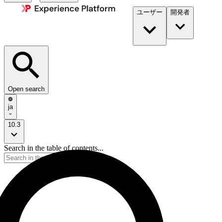
ユーザー
開発者​
Open search
ja
10.3
Search in the table of contents...