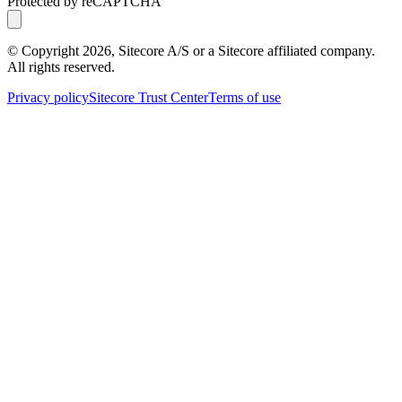
Protected by reCAPTCHA
© Copyright
2026
, Sitecore A/S or a Sitecore affiliated company.
All rights reserved.
Privacy policy
Sitecore Trust Center
Terms of use