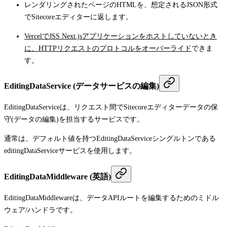
レンダリングされたページのHTMLを、想定されるJSON形式
でSitecoreエディターに返します。
VercelでJSS Next.jsアプリケーションをホストしていないとき
に、HTTPリクエストのプロトコルをオーバーライド
できま
す。
EditingDataService (データサービスの編集)
EditingDataService
は、リクエスト間でSitecoreエディターデータの保
守(データの編集)を担当するサービスです。
通常は、デフォルト値を持つ
EditingDataService
シングルトンである
editingDataService
サービスを使用します。
EditingDataMiddleware (英語)
EditingDataMiddleware
は、データAPIルートを編集するためのミドル
ウェア/ハンドラです。