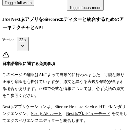
Toggle full width
Toggle focus mode
JSS Next.jsアプリをSitecoreエディターと統合するためのア
ーキテクチャとAPI
Version:
22.x
日本語翻訳に関する免責事項
このページの翻訳はAIによって自動的に行われました。可能な限り
正確な翻訳を心掛けていますが、原文と異なる表現や解釈が含まれ
る場合があります。正確で公式な情報については、必ず英語の原文
をご参照ください。
Next.jsアプリケーションは、
Sitecore Headless Services HTTPレンダリ
ングエンジン
、
Next.js APIルート
、
Next.jsプレビューモード
を使用し
てエクスペリエンスエディターと統合します。