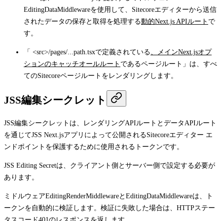
EditingDataMiddleware
を使用して、Sitecoreエディターから送信
されたデータの保存と取得を処理する
動的Next.js APIルート
で
す。
「
<src>/pages/...path.tsx
で定義されている
、メインNext.jsオプ
ションのキャッチオールルート
であるページルート」は、すべ
てのSitecoreページルートをレンダリングします。
JSS編集シークレット
JSS編集シークレットは、レンダリングAPIルートとデータAPIルート
を通じてJSS Next.jsアプリによって公開されるSitecoreエディター エ
ンドポイントを保護するために使用されるトークンです。
JSS Editing Secretは、クライアント側とサーバー側で設定する必要が
あります。
ミドルウェア
EditingRenderMiddleware
と
EditingDataMiddleware
は、ト
ークンを自動的に検証します。検証に失敗した場合は、HTTPステー
タスコード
401
のレスポンスを返します。