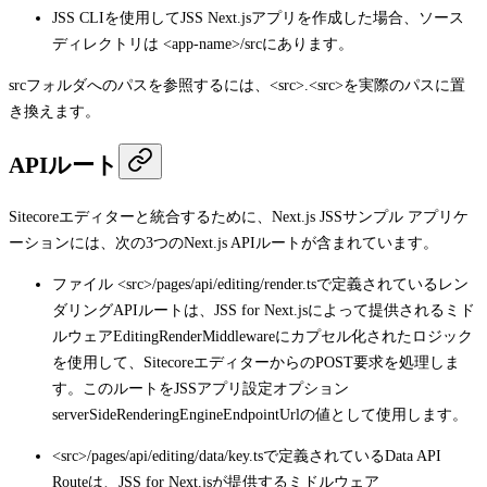
JSS CLIを使用してJSS Next.jsアプリを作成した場合、ソース
ディレクトリは
<app-name>/src
にあります。
src
フォルダへのパスを参照するには、
<src>
.
<src>
を実際のパスに置
き換えます。
APIルート
Sitecoreエディターと統合するために、Next.js JSSサンプル アプリケ
ーションには、次の3つのNext.js APIルートが含まれています。
ファイル
<src>/pages/api/editing/render.ts
で定義されているレン
ダリングAPIルートは、JSS for Next.jsによって提供されるミド
ルウェア
EditingRenderMiddleware
にカプセル化されたロジック
を使用して、Sitecoreエディターからの
POST
要求を処理しま
す。このルートをJSSアプリ設定オプション
serverSideRenderingEngineEndpointUrl
の値として使用します。
<src>/pages/api/editing/data/key.ts
で定義されているData API
Routeは、JSS for Next.jsが提供するミドルウェア