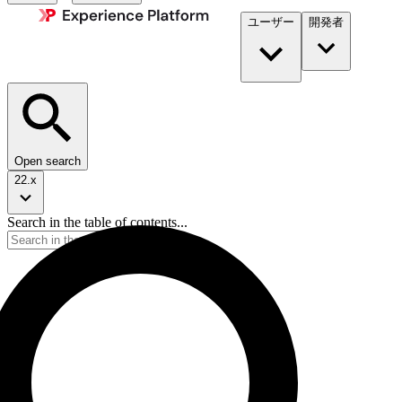
ユーザー
開発者​
Open search
22.x
Search in the table of contents...