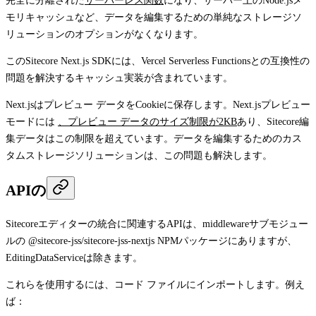
完全に分離された
サーバーレス関数
になり、サーバー上のNode.jsメ
モリキャッシュなど、データを編集するための単純なストレージソ
リューションのオプションがなくなります。
このSitecore Next.js SDKには、Vercel Serverless Functionsとの互換性の
問題を解決するキャッシュ実装が含まれています。
Next.jsはプレビュー データをCookieに保存します。Next.jsプレビュー
モードには
、プレビュー データのサイズ制限が2KB
あり、Sitecore編
集データはこの制限を超えています。データを編集するためのカス
タムストレージソリューションは、この問題も解決します。
APIの
Sitecoreエディターの統合に関連するAPIは、
middleware
サブモジュー
ルの
@sitecore-jss/sitecore-jss-nextjs
NPMパッケージにありますが、
EditingDataService
は除きます。
これらを使用するには、コード ファイルにインポートします。例え
ば：