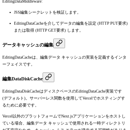
EditingDataMiddleware
:
JSS編集シークレットを検証します。
EditingDataCache
を介してデータの編集を設定 (HTTP
PUT
要求)
または取得 (HTTP
GET
要求) します。
データキャッシュの編集
EditingDataCache
は、編集データ キャッシュの実装を定義するインタ
ーフェイスです。
編集DataDiskCache
EditingDataDiskCache
はディスクベースの
EditingDataCache
実装です
(デフォルト)。サーバーレス関数を使用してVercelでホスティングす
るために必要です。
Vercel以外のプラットフォームでNext.jsアプリケーションをホストし
ている場合、編集データ キャッシュで使用される一時ディレクトリ