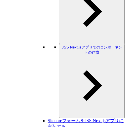
JSS Next.jsアプリでのコンポーネン
トの作成
SitecoreフォームをJSS Next.jsアプリに
実装する