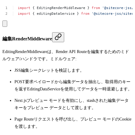
import
{
EditingRenderMiddleware
}
from
'@sitecore-jss/
import
{
editingDataService
}
from
'@sitecore-jss/sitec
編集RenderMiddleware
EditingRenderMiddleware
は、Render API Routeを編集するためのミド
ルウェア/ハンドラです。ミドルウェア:
JSS編集シークレットを検証します。
POST
要求ペイロードから編集データを抽出し、取得用のキー
を返す
EditingDataService
を使用してデータを一時退避します。
Next.jsプレビュー モードを有効にし、stashされた編集データ
キーをプレビュー データとして渡します。
Page Routeリクエストを呼び出し、プレビュー モードのCookie
を渡します。