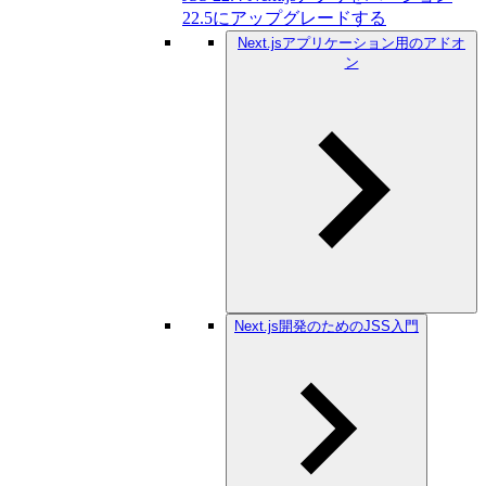
22.5にアップグレードする
Next.jsアプリケーション用のアドオ
ン
Next.js開発のためのJSS入門