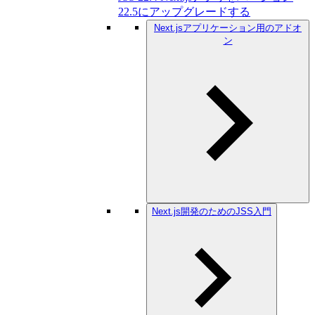
22.5にアップグレードする
Next.jsアプリケーション用のアドオ
ン
Next.js開発のためのJSS入門