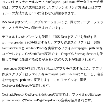
ョンのキャッチオールルート
/src/pages/...path.tsx
のデータフェッチ機
能は、アプリの作成時に選択したプリレンダリング方法またはデフ
ォルトの方法であるSSGに合わせて調整されます。
JSS Next.jsサンプル・アプリケーションには、両方のデータ・フェッ
チ・ストラテジーの例が含まれています。
デフォルトのオプションを使用してJSS Next.jsアプリを作成する
か、
--prerender SSG
を指定すると、アプリ作成スクリプトは、関数
GetStaticPaths
と
GetStaticProps
を実装するファイル
src/pages/..path.tsx
を
コピーします。
GetStaticPaths
実装では、
GraphQL Sitemap Service
を使
用して静的に生成する必要があるパスのリストが生成されます。
--prerender SSR
を指定してJSS Next.jsアプリを作成する場合、アプリ
作成スクリプトはファイルを
src/pages/..path.SSR.tsx
にコピーし、名前
を
src/pages/..path.tsx
に変更します。このファイルは、関数
GetServerSideProps
を実装します。
GetStaticProps
と
GetServerSideProps
の実装では、ファイル
src/lib/page-
props-factory.ts
の
SitecorePagePropsFactory
定義が活用されます。