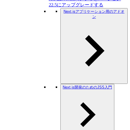
22.5にアップグレードする
Next.jsアプリケーション用のアドオ
ン
Next.js開発のためのJSS入門