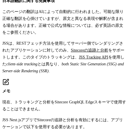
日本語翻訳に関する免責事項
このページの翻訳はAIによって自動的に行われました。可能な限り
正確な翻訳を心掛けていますが、原文と異なる表現や解釈が含まれ
る場合があります。正確で公式な情報については、必ず英語の原文
をご参照ください。
JSSは、RESTフェッチ方法を使用してサーバー側でレンダリングさ
れたアプリケーションに対してのみ、
Sitecoreの追跡と分析
をサポー
トします。このタイプのトラッキングは、
JSS Tracking API
を使用し
た
client-side tracking
とは異なり、
both Static Site Generation (SSG) and
Server-side Rendering (SSR)
.
メモ
現在、トラッキングと分析をSitecore GraphQL Edgeスキーマで使用す
ることはできません。
JSS Next.jsアプリでSitecoreの追跡と分析を有効にするには、アプリ
ケーションで以下を使用する必要があります。