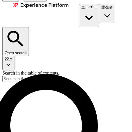
ユーザー
開発者​
Open search
22.x
Search in the table of contents...