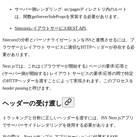
サーバー側レンダリング:
src/pages
ディレクトリ内のルート
は、関数
getServerSideProps
を実装する必要があります。
SitecoreレイアウトサービスREST API
。
Sitecoreの分析とパーソナライゼーションをJSSと連携させるには、ブ
ラウザーとレイアウト サービスに適切なHTTPヘッダーが存在する必
要があります。
Next.jsでは、これは (ブラウザーが開始する) ページの要求/応答と
(サーバー側が開始する) レイアウト サービスの要求/応答の間で特定
のHTTPヘッダーを渡すことによって実現されます。このプロセスを
header passing
と呼びます。
ヘッダーの受け渡し
トラッキングと分析に正しいヘッダーを渡すには、JSS Next.jsアプリ
でサーバーサイドレンダリングを使用する必要があります。
次の図は、Next.jsサンプル アプリケーションに付属するSSR