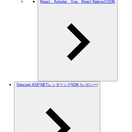
React、Angular、Vue、React NativeのSDK
Sitecore ASP.NETレンダリングSDK (レガシー)