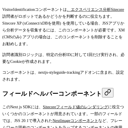
VisitorIdentification
コンポーネントは
、エクスペリエンス分析Sitecore
訪問者がロボットであるかどうかを判断するのに役立ちます。
Sitecore XP (xConnect/xDBを使用) を使用している場合、JSSアプリか
ら分析データを収集するには、このコンポーネントが必要です。XM
(CMSのみ) アプリの場合は、このコンポーネントを削除することを
お勧めします。
訪問者識別ロジックは、特定の分析IDに対して1回だけ実行され、必
要なCookieが作成されます。
コンポーネントは、
nextjs-styleguide-tracking
アドオンに含まれ、設定
されます。
フィールドヘルパーコンポーネント
このNext.js SDKには、
Sitecoreフィールド値のレンダリング
に役立つ
いくつかのコンポーネントが用意されています。一部のフィールド
では、JSS 20.1で導入された
NextImageコンポーネント
など、フレー
ムワーク固有のコンポーネントをラップするコンポーネントの使用