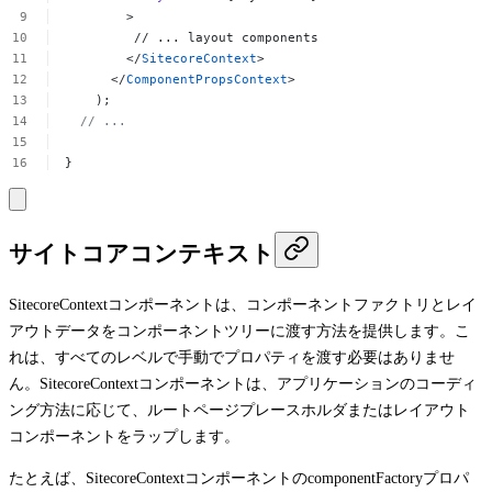
>
//
...
layout
components
</
SitecoreContext
>
</
ComponentPropsContext
>
);
//
...
}
サイトコアコンテキスト
SitecoreContext
コンポーネントは、コンポーネントファクトリとレイ
アウトデータをコンポーネントツリーに渡す方法を提供します。こ
れは、すべてのレベルで手動でプロパティを渡す必要はありませ
ん。
SitecoreContext
コンポーネントは、アプリケーションのコーディ
ング方法に応じて、ルートページプレースホルダまたはレイアウト
コンポーネントをラップします。
たとえば、
SitecoreContext
コンポーネントの
componentFactory
プロパ