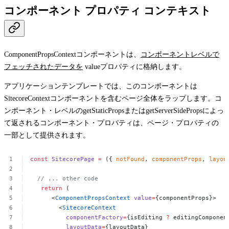
コンポーネント プロパティ コンテキスト
ComponentPropsContext
コンポーネントは、
コンポーネントレベルで
フェッチされたデータを
value
プロパティに格納します。
アプリケーションテンプレートでは、このコンポーネントは
SitecoreContext
コンポーネントを含むページ全体をラップします。コ
ンポーネント・レベルの
getStaticProps
または
getServerSideProps
によっ
て返されるコンポーネント・プロパティは、ページ・プロパティの
一部として提供されます。
const
SitecorePage
=
({
notFound
,
componentProps
,
layou
//
...
other
code
return
(
<
ComponentPropsContext
value
=
{componentProps}>
<
SitecoreContext
componentFactory
=
{isEditing
?
editingComponen
layoutData
=
{layoutData}