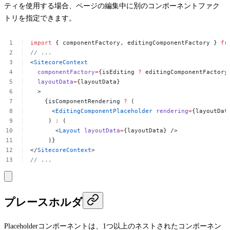
ティを使用する場合、ページの編集中に別のコンポーネントファク
トリを指定できます。
import
{
componentFactory,
editingComponentFactory
}
fr
//
...
<
SitecoreContext
componentFactory
=
{isEditing
?
editingComponentFactory
layoutData
=
{layoutData}
>
{isComponentRendering
?
(
<
EditingComponentPlaceholder
rendering
=
{layoutDat
)
:
(
<
Layout
layoutData
=
{layoutData}
/>
)}
</
SitecoreContext
>
//
...
プレースホルダ
Placeholder
コンポーネントは、1つ以上のネストされたコンポーネン