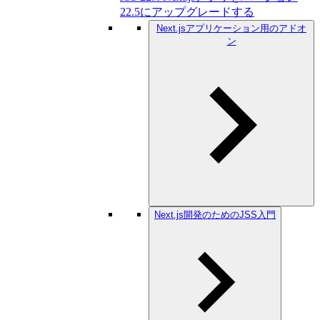
22.5にアップグレードする
Next.jsアプリケーション用のアドオ
ン
Next.js開発のためのJSS入門