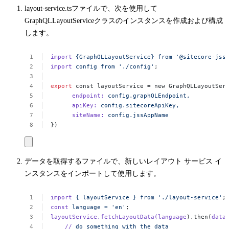
layout-service.ts
ファイルで、次を使用して
GraphQLLayoutService
クラスのインスタンスを作成および構成
します。
import
{GraphQLLayoutService}
from
'@sitecore-jss
import
config
from
'./config'
;
export
const
layoutService
=
new
GraphQLLayoutSer
endpoint:
config.graphQLEndpoint,
apiKey:
config.sitecoreApiKey,
siteName:
config.jssAppName
})
データを取得するファイルで、新しいレイアウト サービス イ
ンスタンスをインポートして使用します。
import
{
layoutService
}
from
'./layout-service'
;
const
language
=
'en'
;
layoutService.fetchLayoutData(language
).then(
data
//
do
something
with
the
data