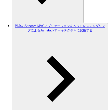
既存のSitecore MVCアプリケーションをヘッドレスレンダリン
グによるJamstackアーキテクチャに変換する