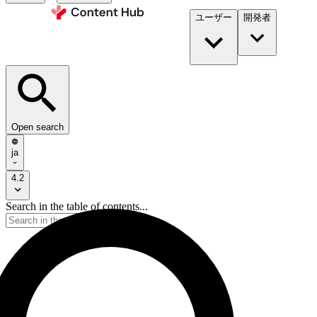
ユーザー
開発者​
Open search
ja
4.2
Search in the table of contents...