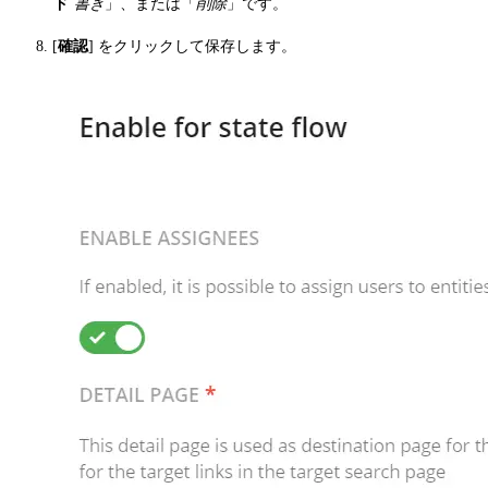
ド
書き
」、または「
削除
」です。
[
確認
] をクリックして保存します。