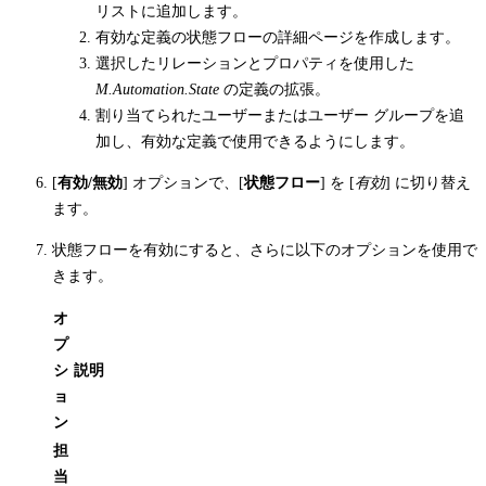
リストに追加します。
有効な定義の状態フローの詳細ページを作成します。
選択したリレーションとプロパティを使用した
M.Automation.State
の定義の拡張。
割り当てられたユーザーまたはユーザー グループを追
加し、有効な定義で使用できるようにします。
[
有効/無効
] オプションで、[
状態フロー
] を [
有効
] に切り替え
ます。
状態フローを有効にすると、さらに以下のオプションを使用で
きます。
オ
プ
シ
説明
ョ
ン
担
当