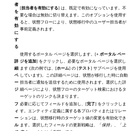
者
[
担当者を有効にする
] は、既定で有効になっています。不
を
要な場合は無効に切り替えます。このオプションを使用す
有
ると、状態フローにより、状態移行中のユーザー担当者が
効
事前定義されます。
に
す
る
使用するポータル ページを選択します。[
+ ポータル ペー
詳
ジを追加
] をクリックし、必要なポータル ページを選択し
細
ます (次の例では、[
ホーム
] の [
テスト
] サブページを使用
ペ
しています)。この詳細ページは、状態が移行した時に自動
ー
担当者に通知を送信するために使用されます。選択した詳
ジ
細ページにより、状態フローのターゲット検索におけるタ
ーゲットのリンクも決まります。
フ
必要に応じてフィールドを追加し、[
完了
] をクリックしま
ィ
す。エンティティ定義に属する各プロパティまたはリレー
ー
ションは、状態移行時のターゲット値の変更を有効化でき
ル
ます。選択したフィールドの更新戦略は、「
保持
」、「
上