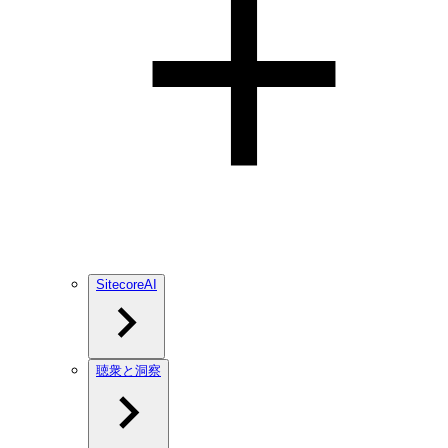
SitecoreAI
聴衆と洞察