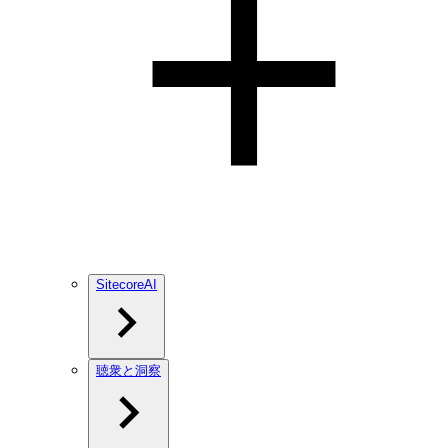
SitecoreAI
聴衆と洞察