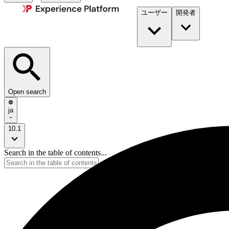
ユーザー
開発者​
Open search
ja
10.1
Search in the table of contents...