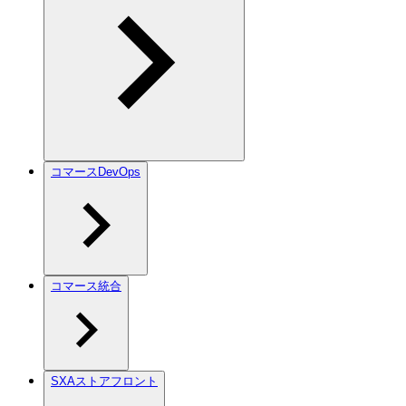
コマースDevOps
コマース統合
SXAストアフロント