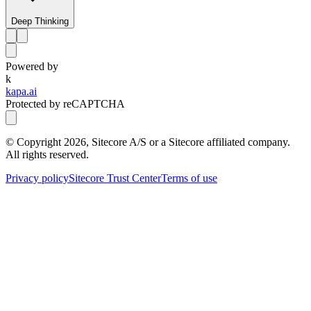
Deep Thinking
Powered by
k
kapa.ai
Protected by reCAPTCHA
© Copyright
2026
, Sitecore A/S or a Sitecore affiliated company.
All rights reserved.
Privacy policy
Sitecore Trust Center
Terms of use