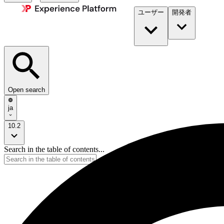
ユーザー
開発者​
Open search
ja
10.2
Search in the table of contents...