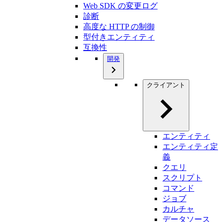
Web SDK の変更ログ
診断
高度な HTTP の制御
型付きエンティティ
互換性
開発
クライアント
エンティティ
エンティティ定
義
クエリ
スクリプト
コマンド
ジョブ
カルチャ
データソース