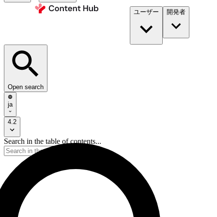
ユーザー
開発者​
Open search
ja
4.2
Search in the table of contents...