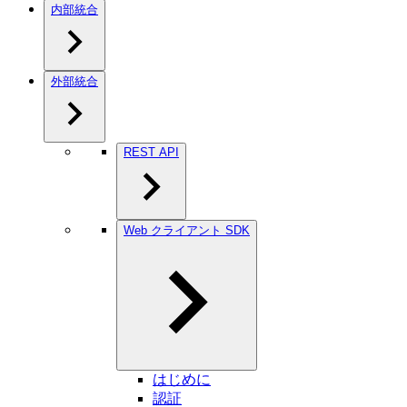
内部統合
外部統合
REST API
Web クライアント SDK
はじめに
認証