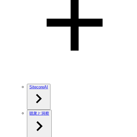
SitecoreAI
聴衆と洞察