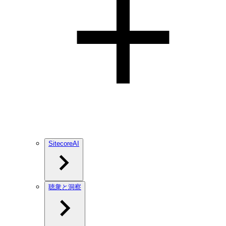
SitecoreAI
聴衆と洞察