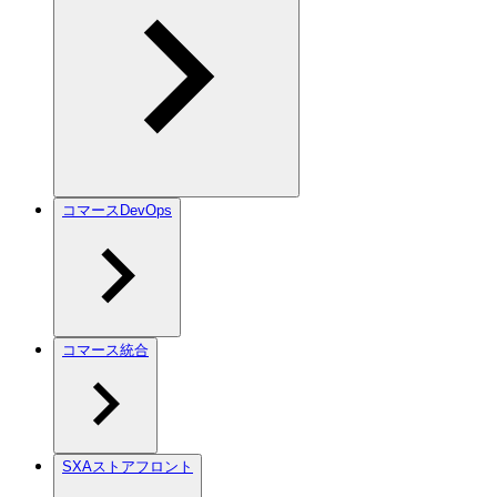
コマースDevOps
コマース統合
SXAストアフロント