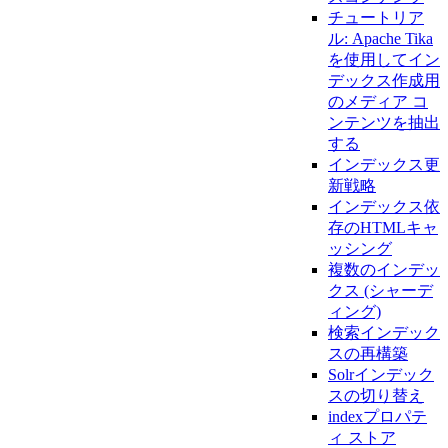
チュートリア
ル: Apache Tika
を使用してイン
デックス作成用
のメディア コ
ンテンツを抽出
する
インデックス更
新戦略
インデックス依
存のHTMLキャ
ッシング
複数のインデッ
クス (シャーデ
ィング)
検索インデック
スの再構築
Solrインデック
スの切り替え
indexプロパテ
ィ ストア