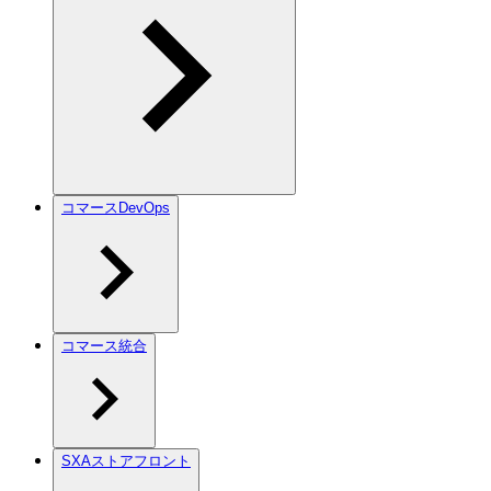
コマースDevOps
コマース統合
SXAストアフロント