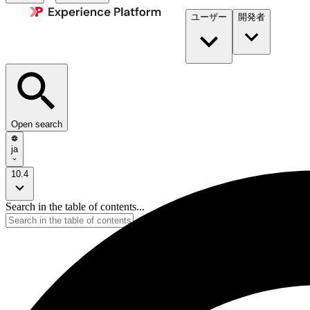
ユーザー
開発者​
Open search
ja
10.4
Search in the table of contents...