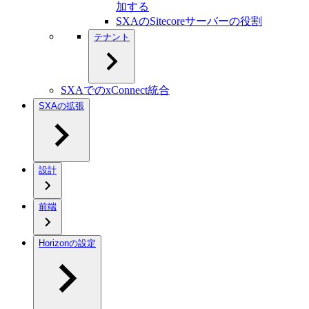
加する
SXAのSitecoreサーバーの役割
テナント
SXAでのxConnect統合
SXAの拡張
設計
前端
Horizonの設定