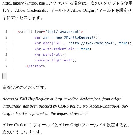
http://fake
から
http://sxa
にアクセスする場合は、次のスクリプトを使用
して、
Allow Credentials
フィールドと
Allow Origin
フィールドを設定せ
ずにアクセスします。
<
script
type
=
"text/javascript"
>
var
xhr
=
new
XMLHttpRequest
();
xhr.open(
'GET'
,
'http://sxa/?device=1',
true
);
xhr.withCredentials
=
true
;
xhr.send(null
);
console.log(
"test"
);
<
/script
>
応答は次のとおりです。
Access to XMLHttpRequest at 'http://sxa/?sc_device=json' from origin
'http://fake' has been blocked by CORS policy: No 'Access-Control-Allow-
Origin' header is present on the requested resource.
Allow Credentials
フィールドと
Allow Origin
フィールドを設定すると、
次のようになります。