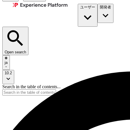
ユーザー
開発者​
Open search
ja
10.2
Search in the table of contents...